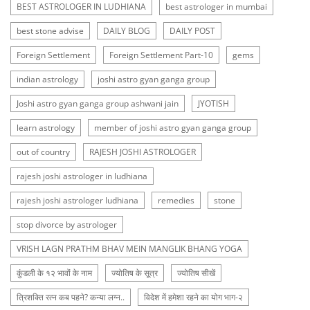
BEST ASTROLOGER IN LUDHIANA
best astrologer in mumbai
best stone advise
DAILY BLOG
DAILY POST
Foreign Settlement
Foreign Settlement Part-10
gems
indian astrology
joshi astro gyan ganga group
Joshi astro gyan ganga group ashwani jain
JYOTISH
learn astrology
member of joshi astro gyan ganga group
out of country
RAJESH JOSHI ASTROLOGER
rajesh joshi astrologer in ludhiana
rajesh joshi astrologer ludhiana
remedies
stone
stop divorce by astrologer
VRISH LAGN PRATHM BHAV MEIN MANGLIK BHANG YOGA
कुंडली के १२ भावों के नाम
ज्योतिष के सूत्र
ज्योतिष सीखें
त्रिशक्ति रत्न कब पहने? कन्या लग्न..
विदेश में हमेशा रहने का योग भाग-२