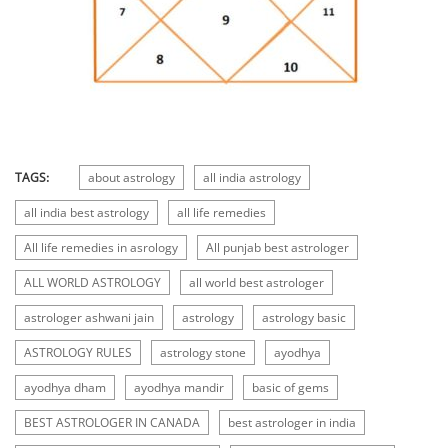
TAGS:
about astrology
all india astrology
all india best astrology
all life remedies
All life remedies in asrology
All punjab best astrologer
ALL WORLD ASTROLOGY
all world best astrologer
astrologer ashwani jain
astrology
astrology basic
ASTROLOGY RULES
astrology stone
ayodhya
ayodhya dham
ayodhya mandir
basic of gems
BEST ASTROLOGER IN CANADA
best astrologer in india