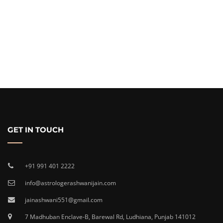
GET IN TOUCH
+91 991 401 2222
info@astrologerashwanijain.com
jainashwani551@gmail.com
7 Madhuban Enclave-B, Barewal Rd, Ludhiana, Punjab 141012