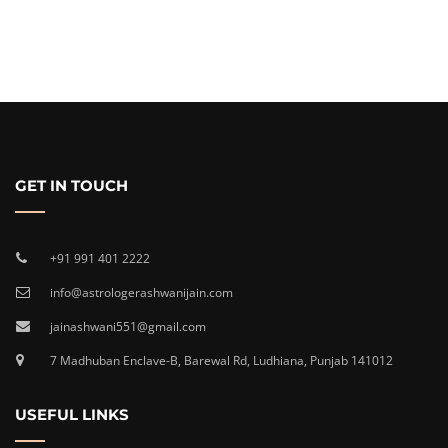
GET IN TOUCH
+91 991 401 2222
info@astrologerashwanijain.com
jainashwani551@gmail.com
7 Madhuban Enclave-B, Barewal Rd, Ludhiana, Punjab 141012
USEFUL LINKS