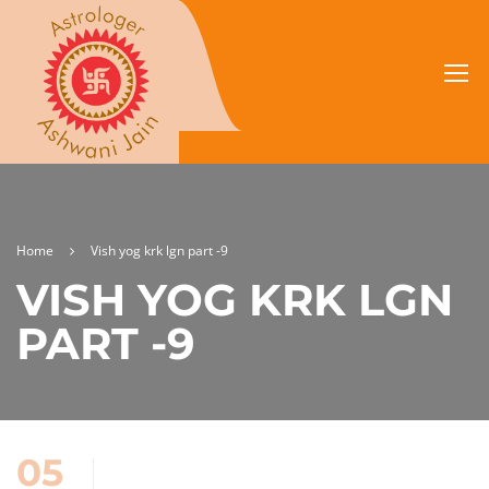
Home
Vish yog krk lgn part -9
VISH YOG KRK LGN
PART -9
05