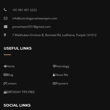
+91 991 401 2222
info@astrologerashwanijain.com
jainashwani551@gmail.com
7 Madhuban Enclave-B, Barewal Rd, Ludhiana, Punjab 141012
USEFUL LINKS
Home
Astrology
Blog
About Me
Contact
Payment
BIRTHDAY TIPS FREE
SOCIAL LINKS