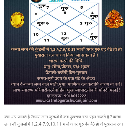
क्या आप जानते है ?कन्या लग्न कुंडली में कब पुखराज रत्न पहन सकते है ? कन्या
लग्न की कुंडली मे 1,2,4,7,9,10,11 भावों अगर गुरु देव बैठे हो तो पुखराज रत्न