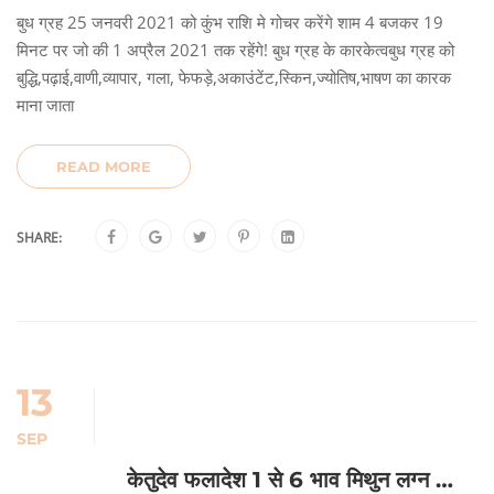
बुध ग्रह 25 जनवरी 2021 को कुंभ राशि मे गोचर करेंगे शाम 4 बजकर 19
मिनट पर जो की 1 अप्रैल 2021 तक रहेंगे! बुध ग्रह के कारकेत्वबुध ग्रह को
बुद्धि,पढ़ाई,वाणी,व्यापार, गला, फेफड़े,अकाउंटेंट,स्किन,ज्योतिष,भाषण का कारक
माना जाता
READ MORE
SHARE:
13
SEP
केतुदेव फलादेश 1 से 6 भाव मिथुन लग्न …