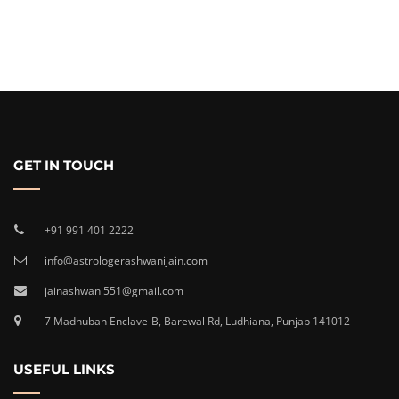
GET IN TOUCH
+91 991 401 2222
info@astrologerashwanijain.com
jainashwani551@gmail.com
7 Madhuban Enclave-B, Barewal Rd, Ludhiana, Punjab 141012
USEFUL LINKS