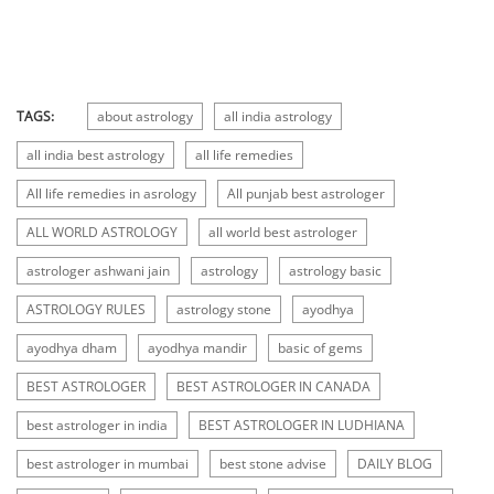
TAGS:
about astrology
all india astrology
all india best astrology
all life remedies
All life remedies in asrology
All punjab best astrologer
ALL WORLD ASTROLOGY
all world best astrologer
astrologer ashwani jain
astrology
astrology basic
ASTROLOGY RULES
astrology stone
ayodhya
ayodhya dham
ayodhya mandir
basic of gems
BEST ASTROLOGER
BEST ASTROLOGER IN CANADA
best astrologer in india
BEST ASTROLOGER IN LUDHIANA
best astrologer in mumbai
best stone advise
DAILY BLOG