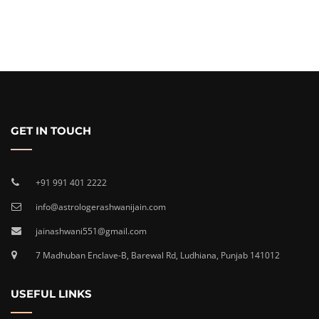
GET IN TOUCH
+91 991 401 2222
info@astrologerashwanijain.com
jainashwani551@gmail.com
7 Madhuban Enclave-B, Barewal Rd, Ludhiana, Punjab 141012
USEFUL LINKS