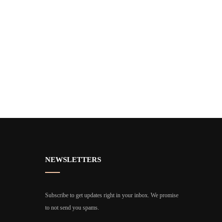
NEWSLETTERS
Subscribe to get updates right in your inbox. We promise
to not send you spams.