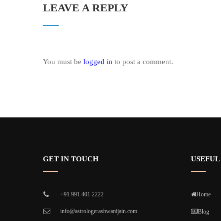
LEAVE A REPLY
You must be
logged in
to post a comment.
GET IN TOUCH
USEFUL
+91 991 401 2222
Home
info@astrologerashwanijain.com
Blog