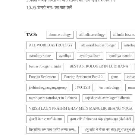
9.काले कपड़े किसी भी जरूरतमंद को दान दे हर शनिवार !
10.ॐ शनये नमः का पाठ करें
TAGS:
about astrology
all india astrology
all india best a
ALL WORLD ASTROLOGY
all world best astrologer
astrolo
astrology stone
ayodhya
ayodhya dham
ayodhya mandir
best astrologer in india
BEST ASTROLOGER IN LUDHIANA
Foreign Settlement
Foreign Settlement Part-10
gems
india
joshiastrogyangangagroup
JYOTISH
learn astrology
memb
rajesh joshi astrologer in ludhiana
rajesh joshi astrologer ludhiana
VRISH LAGN PRATHM BHAV MEIN MANGLIK BHANG YOGA
कुंडली के १२ भावों के नाम
कुम्भ राशि में गोचर का चंद्र (शुभ/अशुभ )कैसे देखें
त्रिशक्ति रत्न कब पहने? कन्या लग्न..
धनु राशि में गोचर का चंद्र (शुभ/अशुभ )कैस