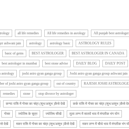
strology
all life remedies
All life remedies in asrology
All punjab best astrologer
ger ashwani jain
astrology
astrology basic
ASTROLOGY RULES
basic of gems
BEST ASTROLOGER
BEST ASTROLOGER IN CANADA
best astrologer in mumbai
best stone advise
DAILY BLOG
DAILY POST
n astrology
joshi astro gyan ganga group
Joshi astro gyan ganga group ashwani jain
er of joshi astro gyan ganga group
out of country
RAJESH JOSHI ASTROLOGE
remedies
stone
stop divorce by astrologer
कन्या राशि में गोचर का चंद्र (शुभ/अशुभ )कैसे देखें
कर्क राशि में गोचर का चंद्र (शुभ/अशुभ )कैसे देख
गोचर
ज्योतिष के सूत्र
ज्योतिष सीखें
तुला लग्न में सातवें भाव में मंगलीक भंग योग
े देखें
मकर राशि में गोचर का चंद्र (शुभ/अशुभ )कैसे देखें
मकर लग्न में चौथे भाव में मंगलीक भंग य