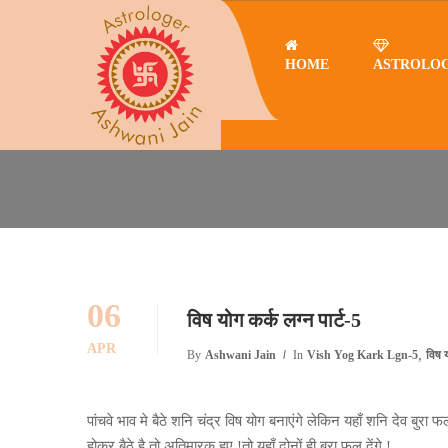
HOME
ASTROLO
Home
Vish yog kark lgn-5
विष योग कर्क लग्न पार्ट-5
VISH YOG KARK LGN-5
06
विष योग कर्क लग्न पार्ट-5
APR
,
By
Ashwani Jain
In
Vish Yog Kark Lgn-5
विष य
पांचवे भाव मे बैठे शनि चंद्र विष योग बनाएंगे लेकिन यहाँ शनि देव बुरा फल 
होकर बैठे है तो अतिमारक हुए !तो यहाँ दोनों ही बुरा फल देंगे !