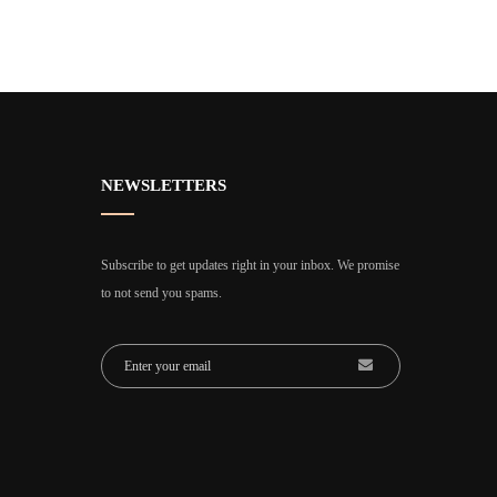
NEWSLETTERS
Subscribe to get updates right in your inbox. We promise
to not send you spams.