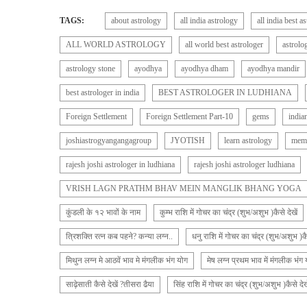
TAGS:
about astrology
all india astrology
all india best a
ALL WORLD ASTROLOGY
all world best astrologer
astrolo
astrology stone
ayodhya
ayodhya dham
ayodhya mandir
best astrologer in india
BEST ASTROLOGER IN LUDHIANA
Foreign Settlement
Foreign Settlement Part-10
gems
india
joshiastrogyangangagroup
JYOTISH
learn astrology
memb
rajesh joshi astrologer in ludhiana
rajesh joshi astrologer ludhiana
VRISH LAGN PRATHM BHAV MEIN MANGLIK BHANG YOGA
कुंडली के १२ भावों के नाम
कुम्भ राशि में गोचर का चंद्र (शुभ/अशुभ )कैसे देखें
त्रिशक्ति रत्न कब पहने? कन्या लग्न..
धनु राशि में गोचर का चंद्र (शुभ/अशुभ )कैस
मिथुन लग्न मे आठवें भाव मे मंगलीक भंग योग
मेष लग्न प्रथम भाव में मंगलीक भंग
साढ़ेसाती कैसे देखें ?तीसरा ढैया
सिंह राशि में गोचर का चंद्र (शुभ/अशुभ )कैसे देखे