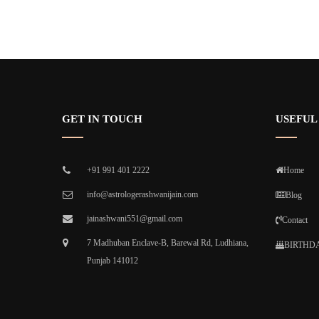
GET IN TOUCH
USEFUL
+91 991 401 2222
Home
info@astrologerashwanijain.com
Blog
jainashwani551@gmail.com
Contact
7 Madhuban Enclave-B, Barewal Rd, Ludhiana,
BIRTHDA
Punjab 141012