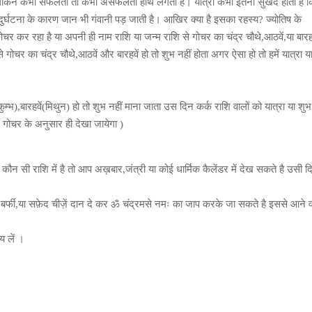
े हैं,लेकिन कभी सफलता तो कभी असफलता हाथ लगती है। यात्रा कभी इतनी सुखद होती है 
दुर्घटना के कारण जान भी गंवानी पड़ जाती है। आखिर क्या है इसका रहस्य? ज्योतिष के
चर कर रहा है या अपनी ही नाम राशि या जन्म राशि से गोचर का चंद्र चौथे,आठवें,या बारहव
ोचर का चंद्र चौथे,आठवें और बारहवें हो तो शुभ नहीं होता अगर ऐसा हो तो हमें यात्रा य
कुम्भ),बारहवें(मिथुन) हो तो शुभ नहीं माना जाता उस दिन कर्क राशि वालों को यात्रा या शु
 गोचर के अनुसार ही देखा जायेगा )
 कौन सी राशि में है तो आप अख़बार,जंत्री या कोई धार्मिक कैलेंडर में देख सकते है उसी द
्फी,या सफ़ेद चीज़ें दान दे कर ॐ चंद्रमसे नमः का जाप करके जा सकते है इससे आने 
 लें ।