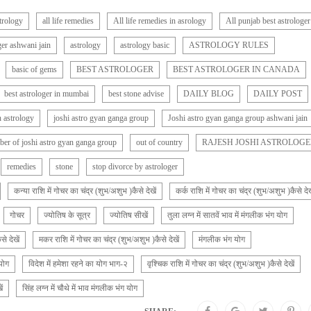
strology
all life remedies
All life remedies in asrology
All punjab best astrologer
ger ashwani jain
astrology
astrology basic
ASTROLOGY RULES
basic of gems
BEST ASTROLOGER
BEST ASTROLOGER IN CANADA
best astrologer in mumbai
best stone advise
DAILY BLOG
DAILY POST
n astrology
joshi astro gyan ganga group
Joshi astro gyan ganga group ashwani jain
er of joshi astro gyan ganga group
out of country
RAJESH JOSHI ASTROLOGE
remedies
stone
stop divorce by astrologer
कन्या राशि में गोचर का चंद्र (शुभ/अशुभ )कैसे देखें
कर्क राशि में गोचर का चंद्र (शुभ/अशुभ )कैसे देख
गोचर
ज्योतिष के सूत्र
ज्योतिष सीखें
तुला लग्न में सातवें भाव में मंगलीक भंग योग
े देखें
मकर राशि में गोचर का चंद्र (शुभ/अशुभ )कैसे देखें
मंगलीक भंग योग
 योग
विदेश में हमेशा रहने का योग भाग-२
वृश्चिक राशि में गोचर का चंद्र (शुभ/अशुभ )कैसे देखें
ं
सिंह लग्न में चौथे में भाव मंगलीक भंग योग