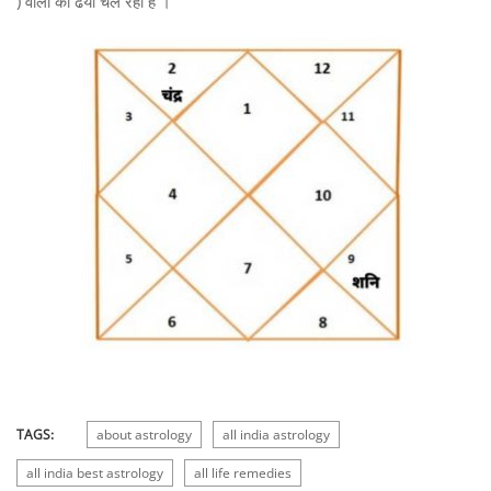
) वालों का ढैया चल रहा है ।
TAGS:
about astrology
all india astrology
all india best astrology
all life remedies