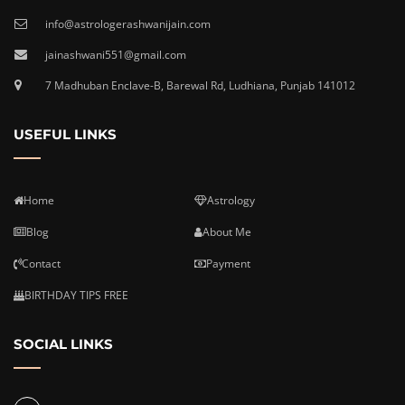
info@astrologerashwanijain.com
jainashwani551@gmail.com
7 Madhuban Enclave-B, Barewal Rd, Ludhiana, Punjab 141012
USEFUL LINKS
Home
Astrology
Blog
About Me
Contact
Payment
BIRTHDAY TIPS FREE
SOCIAL LINKS