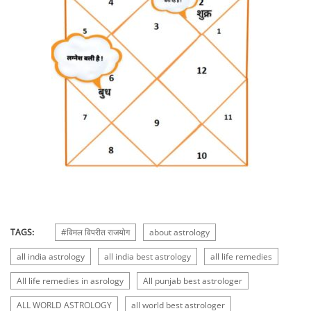
TAGS:
#विमल विपरीत राजयोग
about astrology
all india astrology
all india best astrology
all life remedies
All life remedies in asrology
All punjab best astrologer
ALL WORLD ASTROLOGY
all world best astrologer