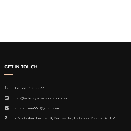
GET IN TOUCH
+91 991 401 2222
info@astrologerashwanijain.com
jainashwani551@gmail.com
7 Madhuban Enclave-B, Barewal Rd, Ludhiana, Punjab 141012