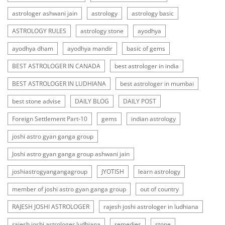
astrologer ashwani jain
astrology
astrology basic
ASTROLOGY RULES
astrology stone
ayodhya
ayodhya dham
ayodhya mandir
basic of gems
BEST ASTROLOGER IN CANADA
best astrologer in india
BEST ASTROLOGER IN LUDHIANA
best astrologer in mumbai
best stone advise
DAILY BLOG
DAILY POST
Foreign Settlement Part-10
gems
indian astrology
joshi astro gyan ganga group
Joshi astro gyan ganga group ashwani jain
joshiastrogyangangagroup
JYOTISH
learn astrology
member of joshi astro gyan ganga group
out of country
RAJESH JOSHI ASTROLOGER
rajesh joshi astrologer in ludhiana
rajesh joshi astrologer ludhiana
remedies
stone