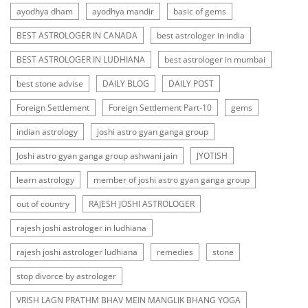
ayodhya dham
ayodhya mandir
basic of gems
BEST ASTROLOGER IN CANADA
best astrologer in india
BEST ASTROLOGER IN LUDHIANA
best astrologer in mumbai
best stone advise
DAILY BLOG
DAILY POST
Foreign Settlement
Foreign Settlement Part-10
gems
indian astrology
joshi astro gyan ganga group
Joshi astro gyan ganga group ashwani jain
JYOTISH
learn astrology
member of joshi astro gyan ganga group
out of country
RAJESH JOSHI ASTROLOGER
rajesh joshi astrologer in ludhiana
rajesh joshi astrologer ludhiana
remedies
stone
stop divorce by astrologer
VRISH LAGN PRATHM BHAV MEIN MANGLIK BHANG YOGA