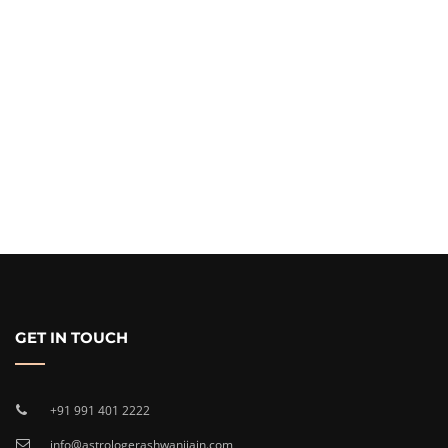
GET IN TOUCH
+91 991 401 2222
info@astrologerashwanijain.com