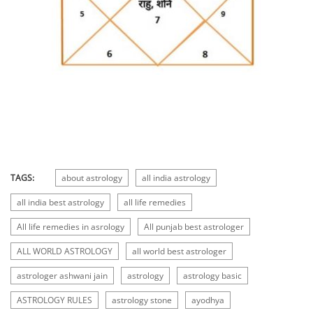
TAGS:
about astrology
all india astrology
all india best astrology
all life remedies
All life remedies in asrology
All punjab best astrologer
ALL WORLD ASTROLOGY
all world best astrologer
astrologer ashwani jain
astrology
astrology basic
ASTROLOGY RULES
astrology stone
ayodhya