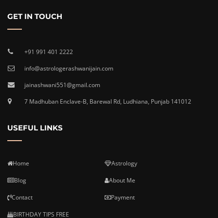
GET IN TOUCH
+91 991 401 2222
info@astrologerashwanijain.com
jainashwani551@gmail.com
7 Madhuban Enclave-B, Barewal Rd, Ludhiana, Punjab 141012
USEFUL LINKS
Home
Astrology
Blog
About Me
Contact
Payment
BIRTHDAY TIPS FREE