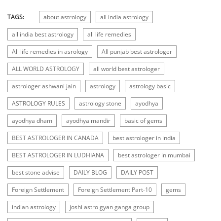
TAGS:
about astrology
all india astrology
all india best astrology
all life remedies
All life remedies in asrology
All punjab best astrologer
ALL WORLD ASTROLOGY
all world best astrologer
astrologer ashwani jain
astrology
astrology basic
ASTROLOGY RULES
astrology stone
ayodhya
ayodhya dham
ayodhya mandir
basic of gems
BEST ASTROLOGER IN CANADA
best astrologer in india
BEST ASTROLOGER IN LUDHIANA
best astrologer in mumbai
best stone advise
DAILY BLOG
DAILY POST
Foreign Settlement
Foreign Settlement Part-10
gems
indian astrology
joshi astro gyan ganga group