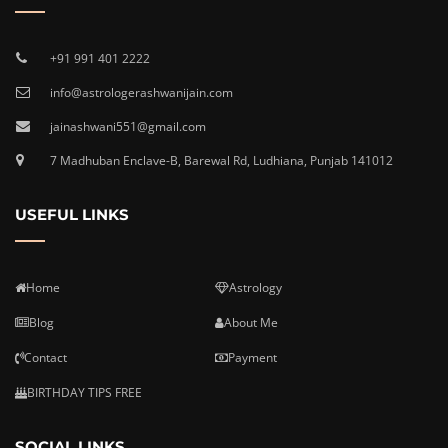
+91 991 401 2222
info@astrologerashwanijain.com
jainashwani551@gmail.com
7 Madhuban Enclave-B, Barewal Rd, Ludhiana, Punjab 141012
USEFUL LINKS
Home
Astrology
Blog
About Me
Contact
Payment
BIRTHDAY TIPS FREE
SOCIAL LINKS