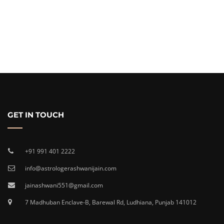
GET IN TOUCH
+91 991 401 2222
info@astrologerashwanijain.com
jainashwani551@gmail.com
7 Madhuban Enclave-B, Barewal Rd, Ludhiana, Punjab 141012