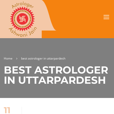
Home
best astrologer in uttarpardesh
BEST ASTROLOGER
IN UTTARPARDESH
11