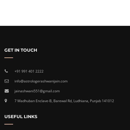
GET IN TOUCH
+91 991 401 2222
info@astrologerashwanijain.com
jainashwani551@gmail.com
7 Madhuban Enclave-B, Barewal Rd, Ludhiana, Punjab 141012
USEFUL LINKS