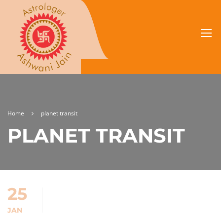
Home
planet transit
PLANET TRANSIT
25
JAN