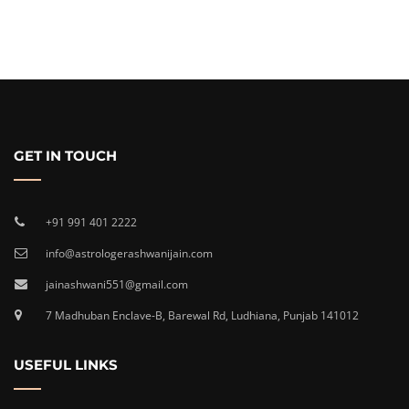
GET IN TOUCH
+91 991 401 2222
info@astrologerashwanijain.com
jainashwani551@gmail.com
7 Madhuban Enclave-B, Barewal Rd, Ludhiana, Punjab 141012
USEFUL LINKS