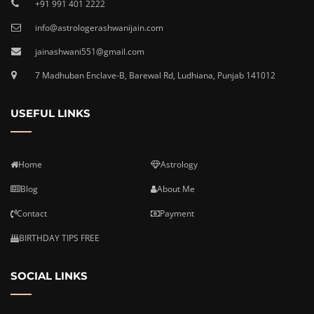
+91 991 401 2222
info@astrologerashwanijain.com
jainashwani551@gmail.com
7 Madhuban Enclave-B, Barewal Rd, Ludhiana, Punjab 141012
USEFUL LINKS
Home
Astrology
Blog
About Me
Contact
Payment
BIRTHDAY TIPS FREE
SOCIAL LINKS