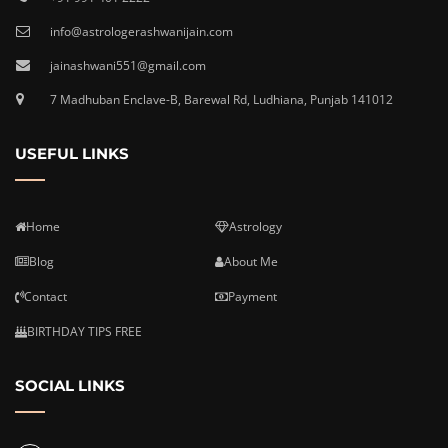
info@astrologerashwanijain.com
jainashwani551@gmail.com
7 Madhuban Enclave-B, Barewal Rd, Ludhiana, Punjab 141012
USEFUL LINKS
Home
Astrology
Blog
About Me
Contact
Payment
BIRTHDAY TIPS FREE
SOCIAL LINKS