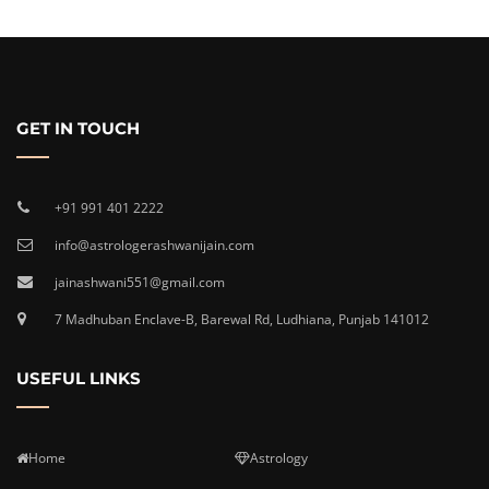
GET IN TOUCH
+91 991 401 2222
info@astrologerashwanijain.com
jainashwani551@gmail.com
7 Madhuban Enclave-B, Barewal Rd, Ludhiana, Punjab 141012
USEFUL LINKS
Home
Astrology