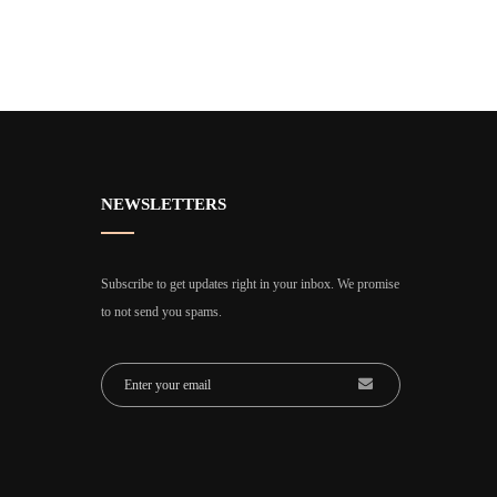
NEWSLETTERS
Subscribe to get updates right in your inbox. We promise
to not send you spams.