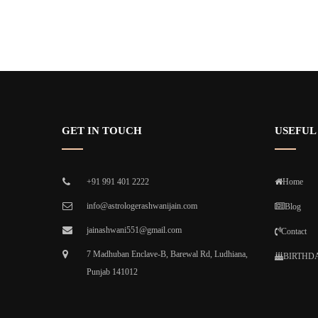
GET IN TOUCH
USEFUL
+91 991 401 2222
Home
info@astrologerashwanijain.com
Blog
jainashwani551@gmail.com
Contact
7 Madhuban Enclave-B, Barewal Rd, Ludhiana,
BIRTHDA
Punjab 141012