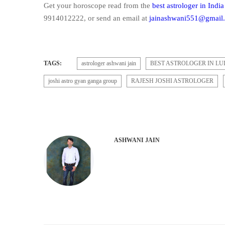
Get your horoscope read from the
best astrologer in India
9914012222, or send an email at
jainashwani551@gmail
TAGS:
astrologer ashwani jain
BEST ASTROLOGER IN L
joshi astro gyan ganga group
RAJESH JOSHI ASTROLOGER
ASHWANI JAIN