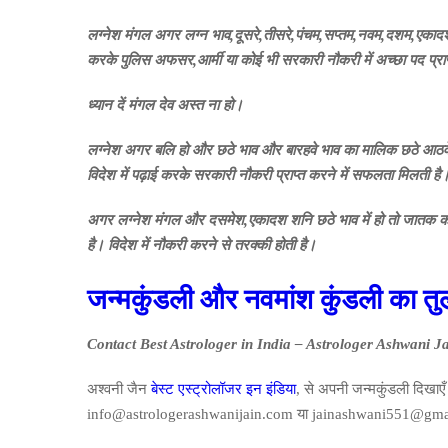
लग्नेश
मंगल
अगर
लग्न
भाव
,
दूसरे
,
तीसरे
,
पंचम
,
सप्तम
,
नवम
,
दशम
,
एकाद
करके
पुलिस
अफसर
,
आर्मी
या
कोई
भी
सरकारी
नौकरी
में
अच्छा
पद
प्रा
ध्यान दें मंगल देव अस्त ना हो।
लग्नेश अगर बलि हो और छठे भाव और बारहवे भाव का मालिक छठे आठवे हो
विदेश में पढ़ाई करके सरकारी नौकरी प्राप्त करने में सफलता मिलती है
अगर लग्नेश मंगल और दसमेश,एकादश शनि छठे भाव में हो तो जातक को न
है। विदेश में नौकरी करने से तरक्की होती है।
जन्मकुंडली और नवमांश कुंडली का तु
Contact Best Astrologer in India – Astrologer Ashwani J
अश्वनी जैन
बेस्ट एस्ट्रोलॉजर इन इंडिया
, से अपनी जन्मकुंडली दिखा
info@astrologerashwanijain.com या jainashwani551@gmail