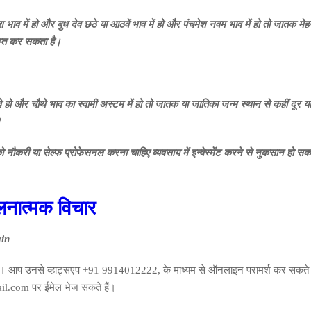
श
भाव
में
हो
और
बुध
देव
छठे
या
आठवें
भाव
में
हो
और
पंचमेश
नवम
भाव
में
हो
तो
जातक मे
प्त
कर
सकता
है।
 और चौथे भाव का स्वामी अस्टम में हो तो जातक या जातिका जन्म स्थान से कहीं दूर या
।
ौकरी या सेल्फ प्रोफेसनल करना चाहिए व्यवसाय में इन्वेस्मेंट करने से नुकसान हो सक
लनात्मक विचार
ain
एँ। आप उनसे व्हाट्सएप +91 9914012222, के माध्यम से ऑनलाइन परामर्श कर सकते है
.com पर ईमेल भेज सकते हैं।