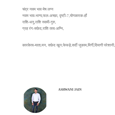
चंद्र नवम भाव मेष लग्न
नवम भाव-भाग्य,फल-अच्छा, दृष्टी-7,योगकारक-हाँ
राशि-धनु,राशि स्वामी-गुरु,
ग्रह रंग-सफ़ेद,राशि तत्व-अग्नि,
कारकेत्व-माता,मन, सफ़ेद खून,फेफड़े,सर्दी जुकाम,मिर्गी,दिमागी परेशान
ASHWANI JAIN