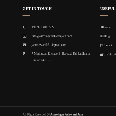
GET IN TOUCH
USEFUL
+91 991 401 2222
Home
info@astrologerashwanijain.com
Blog
jainashwani551@gmail.com
Contact
7 Madhuban Enclave-B, Barewal Rd, Ludhiana,
BIRTHDA
Punjab 141012
All Right Reserved @
Astrologer Ashwani Jain