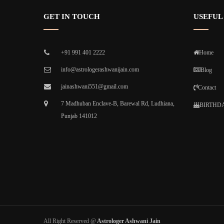
GET IN TOUCH
USEFUL
+91 991 401 2222
Home
info@astrologerashwanijain.com
Blog
jainashwani551@gmail.com
Contact
7 Madhuban Enclave-B, Barewal Rd, Ludhiana,
BIRTHDA
Punjab 141012
All Right Reserved @
Astrologer Ashwani Jain