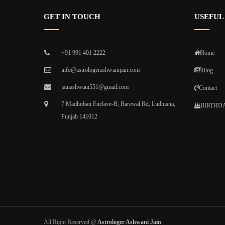
GET IN TOUCH
USEFUL
+91 991 401 2222
Home
info@astrologerashwanijain.com
Blog
jainashwani551@gmail.com
Contact
7 Madhuban Enclave-B, Barewal Rd, Ludhiana,
BIRTHDA
Punjab 141012
All Right Reserved @
Astrologer Ashwani Jain