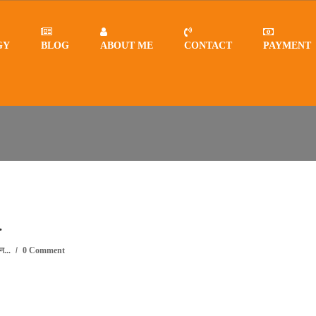
GY
BLOG
ABOUT ME
CONTACT
PAYMENT
N त्रिशक्ति रत्न कब पहने? कन्या ल
…
न...
0 Comment