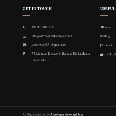
GET IN TOUCH
USEFUL
+91 991 401 2222
Home
info@astrologerashwanijain.com
Blog
jainashwani551@gmail.com
Contact
7 Madhuban Enclave-B, Barewal Rd, Ludhiana,
BIRTHDA
Punjab 141012
All Right Reserved @
Astrologer Ashwani Jain