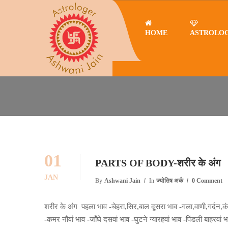
HOME
ASTROLO
Home
member of group
MEMBER OF GROUP
01
PARTS OF BODY-शरीर के अंग
JAN
By
Ashwani Jain
In
ज्योतिष अर्क
0 Comment
शरीर के अंग पहला भाव -चेहरा,सिर,बाल दूसरा भाव -गला,वाणी,गर्दन,कं
-कमर नौवां भाव -जाँघे दसवां भाव -घुटने ग्यारहवां भाव -पिंडली बाहरवां भा