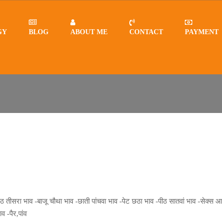
GY
BLOG
ABOUT ME
CONTACT
PAYMENT
ठ तीसरा भाव -बाजू चौथा भाव -छाती पांचवा भाव -पेट छठा भाव -पीठ सातवां भाव -सेक्स आ
व -पैर,पांव