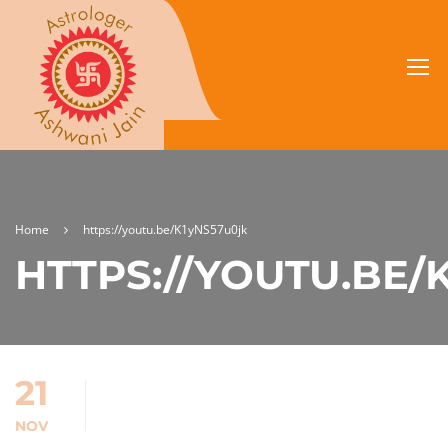
Home
https://youtu.be/K1yNS57u0jk
HTTPS://YOUTU.BE/
21
NOV