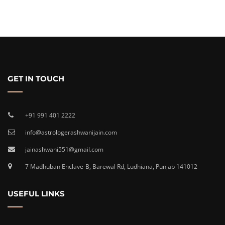
GET IN TOUCH
+91 991 401 2222
info@astrologerashwanijain.com
jainashwani551@gmail.com
7 Madhuban Enclave-B, Barewal Rd, Ludhiana, Punjab 141012
USEFUL LINKS