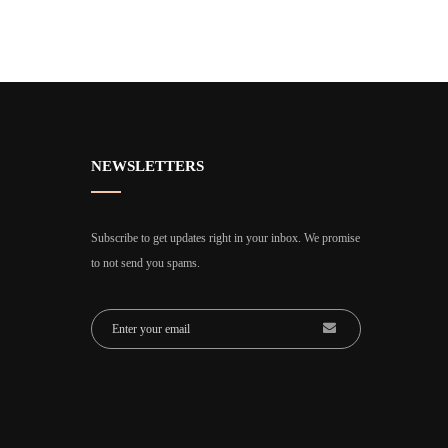
NEWSLETTERS
Subscribe to get updates right in your inbox. We promise
to not send you spams.