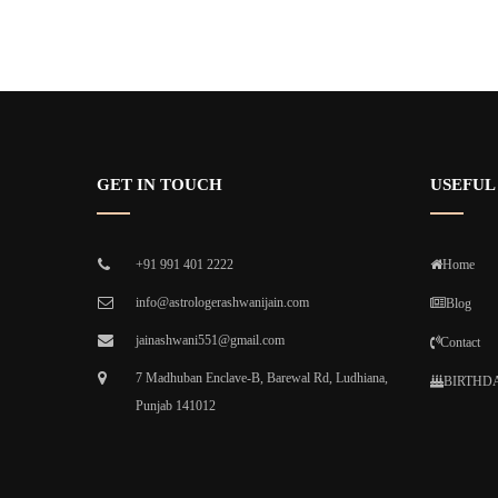
GET IN TOUCH
USEFUL
+91 991 401 2222
Home
info@astrologerashwanijain.com
Blog
jainashwani551@gmail.com
Contact
7 Madhuban Enclave-B, Barewal Rd, Ludhiana,
BIRTHDA
Punjab 141012