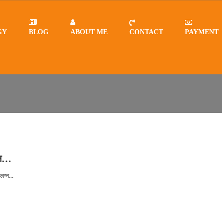
GY
BLOG
ABOUT ME
CONTACT
PAYMENT
लग्न
्न…
लग्न...