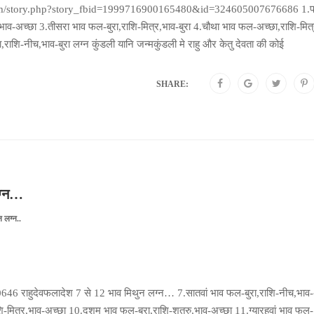
ook.com/story.php?story_fbid=1999716900165480&id=324605007676686 1.
,भाव-अच्छा 3.तीसरा भाव फल-बुरा,राशि-मित्र,भाव-बुरा 4.चौथा भाव फल-अच्छा,राशि-मित्
राशि-नीच,भाव-बुरा लग्न कुंडली यानि जन्मकुंडली मे राहु और केतु देवता की कोई
SHARE:
लग्न…
 लग्न..
ाहुदेवफलादेश 7 से 12 भाव मिथुन लग्न… 7.सातवां भाव फल-बुरा,राशि-नीच,भाव-
ि-मित्र,भाव-अच्छा 10.दशम भाव फल-बुरा,राशि-शत्रु,भाव-अच्छा 11.ग्यारहवां भाव फल-