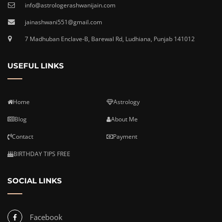
info@astrologerashwanijain.com
jainashwani551@gmail.com
7 Madhuban Enclave-B, Barewal Rd, Ludhiana, Punjab 141012
USEFUL LINKS
Home
Astrology
Blog
About Me
Contact
Payment
BIRTHDAY TIPS FREE
SOCIAL LINKS
Facebook