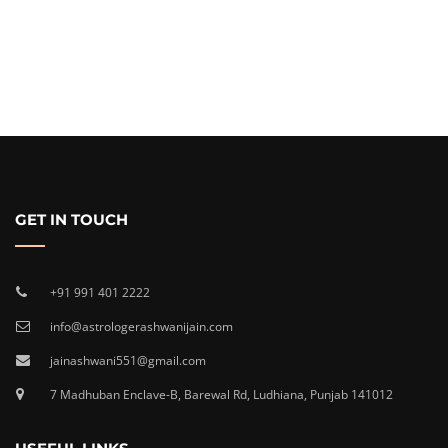
GET IN TOUCH
+91 991 401 2222
info@astrologerashwanijain.com
jainashwani551@gmail.com
7 Madhuban Enclave-B, Barewal Rd, Ludhiana, Punjab 141012