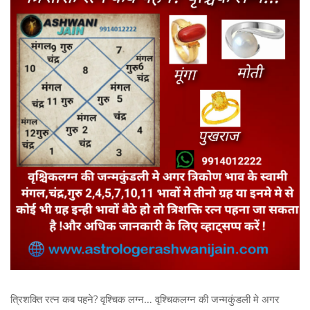
त्रिशक्ति रत्न कब पहने? वृश्चिक लग्न… वृश्चिकलग्न की जन्मकुंडली मे अगर