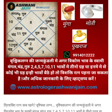
त्रिशक्ति रत्न कब पहने? वृश्चिक लग्न… वृश्चिकलग्न की जन्मकुंडली मे अगर
त्रिकोण भाव के स्वामी मंगल,चंद्र,गुरु 2,4,5,7,10,11 भावों मे तीनो ग्रह या