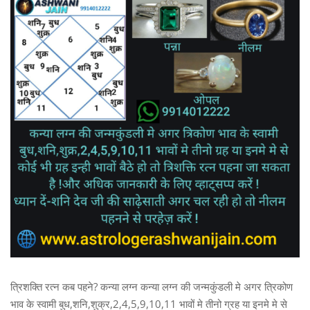
त्रिशक्ति रत्न कब पहने? कन्या लग्न कन्या लग्न की जन्मकुंडली मे अगर त्रिकोण
भाव के स्वामी बुध,शनि,शुक्र,2,4,5,9,10,11 भावों मे तीनो ग्रह या इनमे मे से