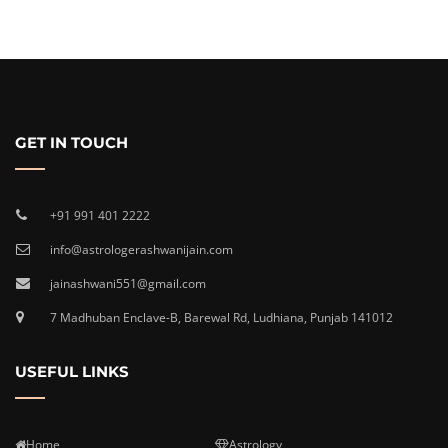
GET IN TOUCH
+91 991 401 2222
info@astrologerashwanijain.com
jainashwani551@gmail.com
7 Madhuban Enclave-B, Barewal Rd, Ludhiana, Punjab 141012
USEFUL LINKS
Home
Astrology