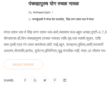
पंचमहापुरुष योग रुचक नामक
By
Ashwani Jain
,
In
जन्मकुंडली मे मंगल देव फलादेश
सिंह लग्न दशम भाव मे मंगल
मंगल दशम भाव मे सिंह लग्न दशम भाव-कर्म,व्यवसाय फल-बहुत अच्छा,दृष्टी-4,7,8
योगकारक-हाँ,योग-पंचमहापुरुष (रुचक नामक) राशि-वृष,भाव स्वामी-शुक्र, राशि
तत्व-पृथ्वी,ग्रह रंग-लाल कारकेत्व-छोटे भाई,खून, पराक्रम,पुलिस,आर्मी,सरकारी
अफसर,सेनापति,क्रोध, दुर्घटना,इंजिनियर,युद्ध मंगलीक-नहीं, मंत्र-ॐ भौमाय नमः
READ MORE
SHARE: