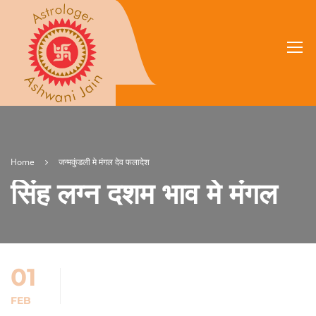
Home
जन्मकुंडली मे मंगल देव फलादेश
सिंह लग्न दशम भाव मे मंगल
01
FEB