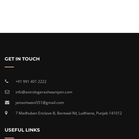
GET IN TOUCH
+91 991 401 2222
info@astrologerashwanijain.com
jainashwani551@gmail.com
7 Madhuban Enclave-B, Barewal Rd, Ludhiana, Punjab 141012
USEFUL LINKS