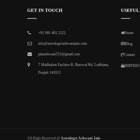
GET IN TOUCH
USEFUL
+91 991 401 2222
Home
info@astrologerashwanijain.com
Blog
jainashwani551@gmail.com
Contact
7 Madhuban Enclave-B, Barewal Rd, Ludhiana,
BIRTHDA
Punjab 141012
All Right Reserved @
Astrologer Ashwani Jain