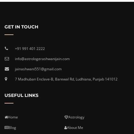
GET IN TOUCH
+91 991 401 2222
info@astrologerashwanijain.com
jainashwani551@gmail.com
7 Madhuban Enclave-B, Barewal Rd, Ludhiana, Punjab 141012
USEFUL LINKS
Home
Astrology
Blog
About Me