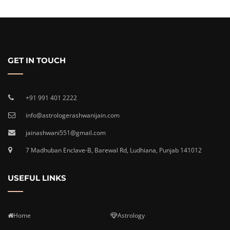
GET IN TOUCH
+91 991 401 2222
info@astrologerashwanijain.com
jainashwani551@gmail.com
7 Madhuban Enclave-B, Barewal Rd, Ludhiana, Punjab 141012
USEFUL LINKS
Home
Astrology