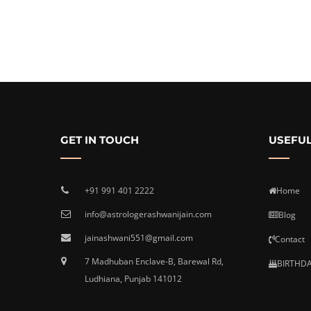
GET IN TOUCH
USEFUL
+91 991 401 2222
Home
info@astrologerashwanijain.com
Blog
jainashwani551@gmail.com
Contact
7 Madhuban Enclave-B, Barewal Rd,
BIRTHDA
Ludhiana, Punjab 141012