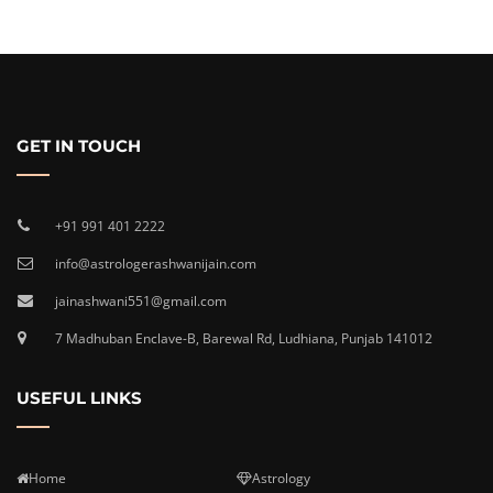
GET IN TOUCH
+91 991 401 2222
info@astrologerashwanijain.com
jainashwani551@gmail.com
7 Madhuban Enclave-B, Barewal Rd, Ludhiana, Punjab 141012
USEFUL LINKS
Home
Astrology