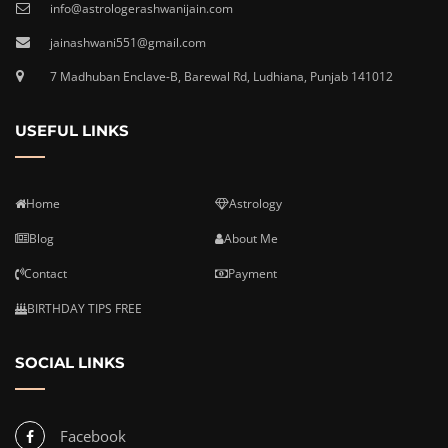
info@astrologerashwanijain.com
jainashwani551@gmail.com
7 Madhuban Enclave-B, Barewal Rd, Ludhiana, Punjab 141012
USEFUL LINKS
Home
Astrology
Blog
About Me
Contact
Payment
BIRTHDAY TIPS FREE
SOCIAL LINKS
Facebook