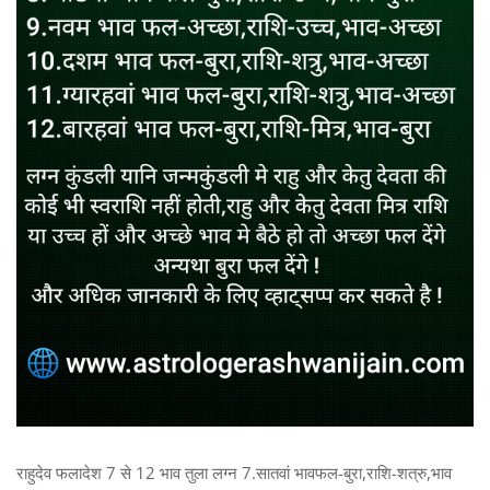
राहुदेव फलादेश 7 से 12 भाव तुला लग्न 7.सातवां भावफल-बुरा,राशि-शत्रु,भाव