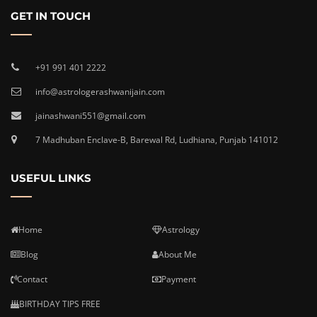
GET IN TOUCH
+91 991 401 2222
info@astrologerashwanijain.com
jainashwani551@gmail.com
7 Madhuban Enclave-B, Barewal Rd, Ludhiana, Punjab 141012
USEFUL LINKS
Home
Astrology
Blog
About Me
Contact
Payment
BIRTHDAY TIPS FREE