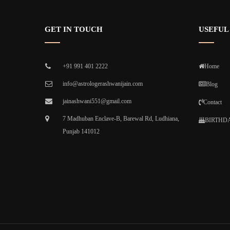
GET IN TOUCH
USEFUL
+91 991 401 2222
Home
info@astrologerashwanijain.com
Blog
jainashwani551@gmail.com
Contact
7 Madhuban Enclave-B, Barewal Rd, Ludhiana,
BIRTHDA
Punjab 141012