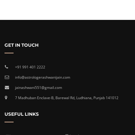
GET IN TOUCH
+91 991 401 2222
info@astrologerashwanijain.com
jainashwani551@gmail.com
7 Madhuban Enclave-B, Barewal Rd, Ludhiana, Punjab 141012
USEFUL LINKS