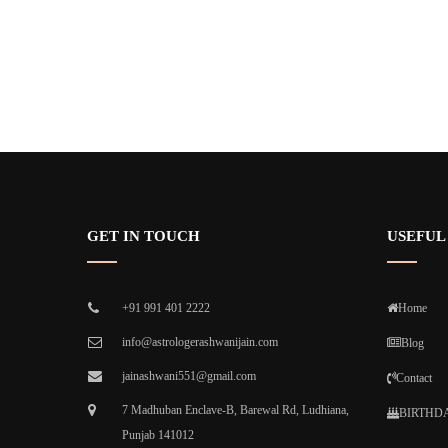
GET IN TOUCH
USEFUL
+91 991 401 2222
Home
info@astrologerashwanijain.com
Blog
jainashwani551@gmail.com
Contact
7 Madhuban Enclave-B, Barewal Rd, Ludhiana,
BIRTHDA
Punjab 141012