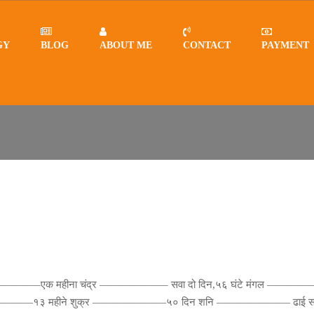
GY
BLOG
ABOUT ME
CONTACT
PAYMENT
य ——————–एक महीना चंद्र ——————– सवा दो दिन,५६ घंटे मंगल ——
———————१३ महीने शुक्र ———————५० दिन शनि ——————— ढाई सा