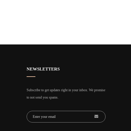
NEWSLETTERS
Subscribe to get updates right in your inbox. We promise
to not send you spams.