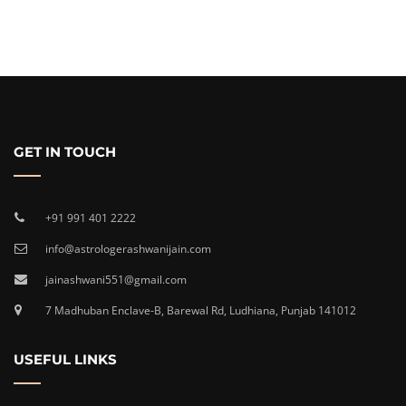
GET IN TOUCH
+91 991 401 2222
info@astrologerashwanijain.com
jainashwani551@gmail.com
7 Madhuban Enclave-B, Barewal Rd, Ludhiana, Punjab 141012
USEFUL LINKS