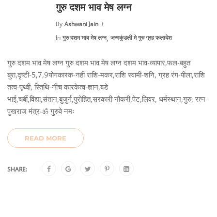
गुरु दशम भाव मेष लग्न
By
Ashwani Jain
,
In
गुरु दशम भाव मेष लग्न
जन्मकुंडली मे गुरु ग्रह फलादेश
गुरु दशम भाव मेष लग्न गुरु दशम भाव मेष लग्न दशम भाव-व्यापार,फल-बहुत
बुरा,दृष्टी-5,7,9योगकारक-नहीं राशि-मकर,राशि स्वामी-शनि, ग्रह रंग-पीला,राशि
तत्व-पृथ्वी, स्तिथि-नीच कारकेत्व-ज्ञान,बडे
भाई,चर्बी,विद्या,संतान,बुजुर्ग,पुरोहित,सरकारी नौकरी,पेट,लिवर, धर्मस्थान,गुरु, रत्न-
पुखराज मंत्र-ॐ गुरुवे नमः
READ MORE
SHARE: