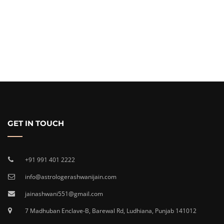
GET IN TOUCH
+91 991 401 2222
info@astrologerashwanijain.com
jainashwani551@gmail.com
7 Madhuban Enclave-B, Barewal Rd, Ludhiana, Punjab 141012