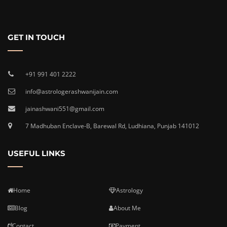
GET IN TOUCH
+91 991 401 2222
info@astrologerashwanijain.com
jainashwani551@gmail.com
7 Madhuban Enclave-B, Barewal Rd, Ludhiana, Punjab 141012
USEFUL LINKS
Home
Astrology
Blog
About Me
Contact
Payment