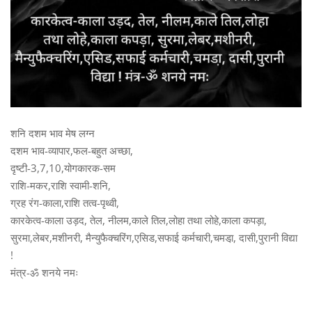
शनि दशम भाव मेष लग्न
दशम भाव-व्यापार,फल-बहुत अच्छा,
दृष्टी-3,7,10,योगकारक-सम
राशि-मकर,राशि स्वामी-शनि,
ग्रह रंग-काला,राशि तत्व-पृथ्वी,
कारकेत्व-काला उड़द, तेल, नीलम,काले तिल,लोहा तथा लोहे,काला कपड़ा,
सुरमा,लेबर,मशीनरी, मैन्युफैक्चरिंग,एसिड,सफाई कर्मचारी,चमडा़, दासी,पुरानी विद्या
!
मंत्र-ॐ शनये नमः