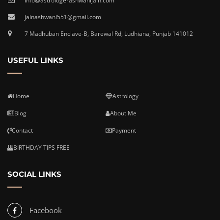
info@astrologerashwanijain.com
jainashwani551@gmail.com
7 Madhuban Enclave-B, Barewal Rd, Ludhiana, Punjab 141012
USEFUL LINKS
Home
Astrology
Blog
About Me
Contact
Payment
BIRTHDAY TIPS FREE
SOCIAL LINKS
Facebook